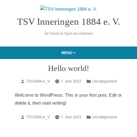
Zum
Inhalt
TSV Inneringen 1884 e. V.
springen
Im Verein ist Sport am schönsten
MENÜ
+
AUFGEKLAPPT
ZUGEKLAPPT
Hello world!
Verfasst
Veröffentlicht
TSV1884-e_V
7. Juni 2022
Uncategorized
von
in
Welcome to WordPress. This is your first post. Edit or
delete it, then start writing!
Verfasst
Veröffentlicht
TSV1884-e_V
7. Juni 2022
Uncategorized
von
in