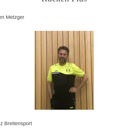
gen Metzger
nz Breitensport